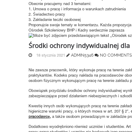
Obecnie pracujemy nad 3 tematami:
1. Umowa o pracę i informacja o warunkach zatrudnienia
2. Świadectwo pracy
3. Zakładanie teczki osobowej
Proponujcie swoje tematy w komentarzu. Każda propozycja
Ośrodek Szkoleniowy BHP i Kadry serdecznie zaprasza
Środki ochrony indywidualnej dla
ADMIN5346
NO COMMENTS
18 stycznia 2021
Nie zawsze pracownik, który wykonuje pracę na terenie za
praktykantów. Kodeks pracy nakłada na pracodawców obowi
osobom fizycznym wykonującym pracę na terenie zakładu p
Obowiązek przydziału środków ochrony indywidualnej wynik
zabezpieczające przed działaniem niebezpiecznych i szkod
Kwestię innych osób wykonujących pracę na terenie zakładu
higieniczne warunki pracy, o których mowa w art. 207 § 2*,
pracodawcę,
a także osobom prowadzącym w zakładzie pra
Dodatkowo wyodrębniono również uczniów i studentów. Art 
pracy przez studentów i uczniów nie będących jego pracow