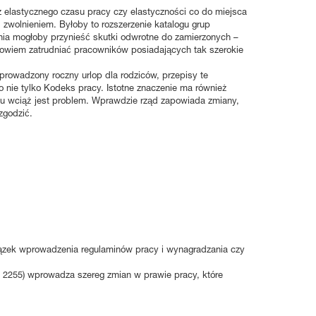
 elastycznego czasu pracy czy elastyczności co do miejsca
 zwolnieniem. Byłoby to rozszerzenie katalogu grup
nia mogłoby przynieść skutki odwrotne do zamierzonych –
bowiem zatrudniać pracowników posiadających tak szerokie
rowadzony roczny urlop dla rodziców, przepisy te
to nie tylko Kodeks pracy. Istotne znaczenie ma również
raju wciąż jest problem. Wprawdzie rząd zapowiada zmiany,
zgodzić.
iązek wprowadzenia regulaminów pracy i wynagradzania czy
z. 2255) wprowadza szereg zmian w prawie pracy, które