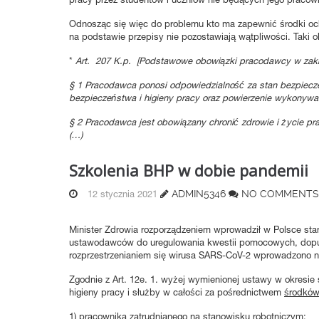
Odnosząc się więc do problemu kto ma zapewnić środki ochr
na podstawie przepisy nie pozostawiają wątpliwości. Tak
*
Art. 207 K.p. [Podstawowe obowiązki pracodawcy w zak
§ 1 Pracodawca ponosi odpowiedzialność za stan bezpiecze
bezpieczeństwa i higieny pracy oraz powierzenie wykonywan
§ 2 Pracodawca jest obowiązany chronić zdrowie i życie pr
(…)
Szkolenia BHP w dobie pandemii
ADMIN5346
NO COMMENTS
12 stycznia 2021
Minister Zdrowia rozporządzeniem wprowadził w Polsce stan
ustawodawców do uregulowania kwestii pomocowych, dopusz
rozprzestrzenianiem się wirusa SARS-CoV-2 wprowadzono n
Zgodnie z Art. 12e. 1. wyżej wymienionej ustawy w okresi
higieny pracy i służby w całości za pośrednictwem
środków 
1) pracownika zatrudnianego na stanowisku robotniczym;