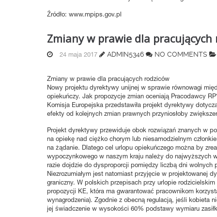
Źródło: www.mpips.gov.pl
Zmiany w prawie dla pracujących 
ADMIN5346
NO COMMENTS
24 maja 2017
Zmiany w prawie dla pracujących rodziców
Nowy projektu dyrektywy unijnej w sprawie równowagi mię
opiekuńczy. Jak propozycje zmian oceniają Pracodawcy RP
Komisja Europejska przedstawiła projekt dyrektywy dotyczą
efekty od kolejnych zmian prawnych przyniosłoby zwiększen
Projekt dyrektywy przewiduje obok rozwiązań znanych w pol
na opiekę nad ciężko chorym lub niesamodzielnym członkiem
na żądanie. Dlatego cel urlopu opiekuńczego można by zrea
wypoczynkowego w naszym kraju należy do najwyższych w 
razie dojdzie do dysproporcji pomiędzy liczbą dni wolnych
Niezrozumiałym jest natomiast przyjęcie w projektowanej d
graniczny. W polskich przepisach przy urlopie rodzicielski
propozycji KE, która ma gwarantować pracownikom korzysta
wynagrodzenia). Zgodnie z obecną regulacją, jeśli kobieta n
jej świadczenie w wysokości 60% podstawy wymiaru zasiłku