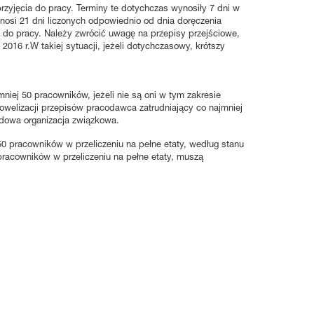
zyjęcia do pracy. Terminy te dotychczas wynosiły 7 dni w
osi 21 dni liczonych odpowiednio od dnia doręczenia
o pracy. Należy zwrócić uwagę na przepisy przejściowe,
16 r.W takiej sytuacji, jeżeli dotychczasowy, krótszy
ej 50 pracowników, jeżeli nie są oni w tym zakresie
owelizacji przepisów pracodawca zatrudniający co najmniej
adowa organizacja związkowa.
0 pracowników w przeliczeniu na pełne etaty, według stanu
 pracowników w przeliczeniu na pełne etaty, muszą