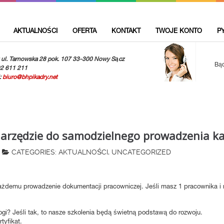
AKTUALNOŚCI
OFERTA
KONTAKT
TWOJE KONTO
P
 ul. Tarnowska 28 pok. 107 33-300 Nowy Sącz
Bąd
92 611 211
:
biuro@bhpikadry.net
rzędzie do samodzielnego prowadzenia k
CATEGORIES:
AKTUALNOŚCI
,
UNCATEGORIZED
ażdemu prowadzenie dokumentacji pracowniczej. Jeśli masz 1 pracownika i n
gi? Jeśli tak, to nasze szkolenia będą świetną podstawą do rozwoju.
tyfikat.