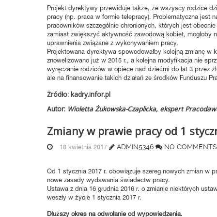
Projekt dyrektywy przewiduje także, że wszyscy rodzice dz
pracy (np. praca w formie telepracy). Problematyczna jest
pracowników szczególnie chronionych, których jest obecnie
zamiast zwiększyć aktywność zawodową kobiet, mogłoby nie
uprawnienia związane z wykonywaniem pracy.
Projektowana dyrektywa spowodowałby kolejną zmianę w kata
znowelizowano już w 2015 r., a kolejna modyfikacja nie spr
wyręczanie rodziców w opiece nad dziećmi do lat 3 przez ż
ale na finansowanie takich działań ze środków Funduszu Prac
Żródło: kadry.infor.pl
Autor:
Wioletta Żukowska-Czaplicka, ekspert Pracodawc
Zmiany w prawie pracy od 1 styczn
ADMIN5346
NO COMMENTS
18 kwietnia 2017
Od 1 stycznia 2017 r. obowiązuje szereg nowych zmian w p
nowe zasady wydawania świadectw pracy.
Ustawa z dnia 16 grudnia 2016 r. o zmianie niektórych ust
weszły w życie 1 stycznia 2017 r.
Dłuższy okres na odwołanie od wypowiedzenia.