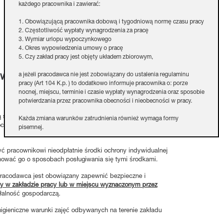
każdego pracownika i zawierać:
1. Obowiązującą pracownika dobową i tygodniową normę czasu pracy
2. Częstotliwość wypłaty wynagrodzenia za pracę
3. Wymiar urlopu wypoczynkowego
4. Okres wypowiedzenia umowy o pracę
5. Czy zakład pracy jest objęty układem zbiorowym,
awców.
a jeżeli pracodawca nie jest zobowiązany do ustalenia regulaminu
pracy (Art 104 K.p. ) to dodatkowo informuje pracownika o: porze
nocnej, miejscu, terminie i czasie wypłaty wynagrodzenia oraz sposobie
potwierdzania przez pracownika obecności i nieobecności w pracy.
ką sytuacją mamy do czynienia w przypadku stażystów czy
Każda zmiana warunków zatrudnienia również wymaga formy
chrony indywidualnej pracownikom jak również innym
pisemnej.
Czy umowa na okres próbny ma wpływ na
ć pracownikowi nieodpłatnie środki ochrony indywidualnej
długość dopuszczalnego okresu zatrudnienia na
mować go o sposobach posługiwania się tymi środkami.
czas określony?
 pracodawca jest obowiązany zapewnić bezpieczne i
y w zakładzie pracy lub w miejscu wyznaczonym przez
W myśl art 251 Kodeksu pracy okres zatrudnienia na podstawie umowy
łalność gospodarczą.
o pracę na czas określony, a także łączny okres zatrudnienia na
podstawie umów o pracę na czas określony zawieranych między tymi
igieniczne warunki zajęć odbywanych na terenie zakładu
samymi stronami stosunku pracy, nie może przekraczać 33 miesięcy, a