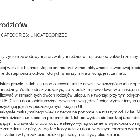
rodziców
CATEGORIES:
UNCATEGORIZED
dzy życiem zawodowym a prywatnym rodziców i opiekunów zakłada zmiany w 
?
cej work-life balance. Jej celem ma być wzrost aktywności zawodowej kobiet
ie dostępności żłobków, których w naszym kraju wciąż jest za mało.
skim prawie takich jak urlop ojcowski, także nowe – w szczególności urlop 
 rodziny. Warto jednak zauważyć, że w polskim prawodawstwie funkcjonują t
lizować w ramach tych dwóch rodzajów urlopu, nie tworząc przy tym odrębnej
UE. Czas urlopu opiekuńczego powinien uwzględniać więc wymiar innych 
 przysługujących w poszczególnych krajach UE.
yrektywie maksymalnego wieku dziecka na poziomie nie niższym od 12 lat. Ni
m wiek dziecka ustalono na poziomie do 6 lat, co wydaje się bardziej uzasad
jącym z prawa do urlopu rodzicielskiego wynagrodzenie w wysokości co na
ie zadeklaruje z góry, że będzie korzystała z urlopu w pełnym rocznym wymiar
. Zatem w tym zakresie polskie przepisy musiałyby ulec zmianie.