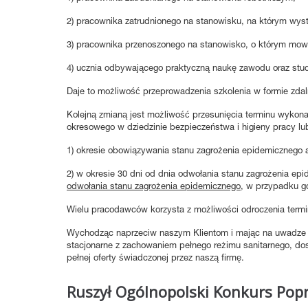
2) pracownika zatrudnionego na stanowisku, na którym wyst
3) pracownika przenoszonego na stanowisko, o którym mowa
4) ucznia odbywającego praktyczną naukę zawodu oraz stu
Daje to możliwość przeprowadzenia szkolenia w formie zdaln
Kolejną zmianą jest możliwość przesunięcia terminu wykon
okresowego w dziedzinie bezpieczeństwa i higieny pracy lu
1) okresie obowiązywania stanu zagrożenia epidemicznego a
2) w okresie 30 dni od dnia odwołania stanu zagrożenia ep
odwołania stanu zagrożenia epidemicznego
, w przypadku gd
Wielu pracodawców korzysta z możliwości odroczenia termi
Wychodząc naprzeciw naszym Klientom i mając na uwadze k
stacjonarne z zachowaniem pełnego reżimu sanitarnego, d
pełnej oferty świadczonej przez naszą firmę.
Ruszył Ogólnopolski Konkurs Po