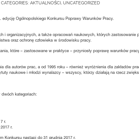
CATEGORIES:
AKTUALNOŚCI
,
UNCATEGORIZED
o 45. edycję Ogólnopolskiego Konkursu Poprawy Warunków Pracy.
ych i organizacyjnych, a także opracowań naukowych, których zastosowanie 
ństwa oraz ochronę człowieka w środowisku pracy.
ania, które – zastosowane w praktyce – przyniosły poprawę warunków pracy 
ia dla autorów prac, a od 1995 roku – również wyróżnienia dla zakładów p
tytuty naukowe i młodzi wynalazcy – wszyscy, którzy działają na rzecz zwię
 dwóch kategoriach:
7 r.
2017 r.
 Konkursu nastąpi do 31 grudnia 2017 r.