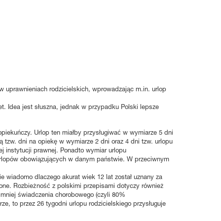
uprawnieniach rodzicielskich, wprowadzając m.in. urlop
. Idea jest słuszna, jednak w przypadku Polski lepsze
opiekuńczy. Urlop ten miałby przysługiwać w wymiarze 5 dni
zw. dni na opiekę w wymiarze 2 dni oraz 4 dni tzw. urlopu
 instytucji prawnej. Ponadto wymiar urlopu
urlopów obowiązujących w danym państwie. W przeciwnym
e wiadomo dlaczego akurat wiek 12 lat został uznany za
nione. Rozbieżność z polskimi przepisami dotyczy również
jmniej świadczenia chorobowego (czyli 80%
ze, to przez 26 tygodni urlopu rodzicielskiego przysługuje