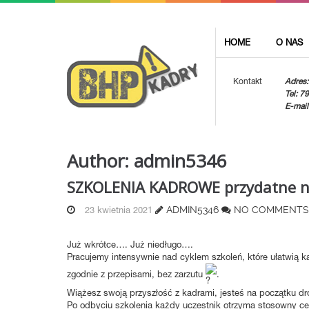
HOME
O NAS
Kontakt
Adres:
Tel: 7
E-mail
Author: admin5346
SZKOLENIA KADROWE przydatne na
ADMIN5346
NO COMMENTS
23 kwietnia 2021
Już wkrótce…. Już niedługo….
Pracujemy intensywnie nad cyklem szkoleń, które ułatwią k
zgodnie z przepisami, bez zarzutu
.
Wiążesz swoją przyszłość z kadrami, jesteś na początku dro
Po odbyciu szkolenia każdy uczestnik otrzyma stosowny cer