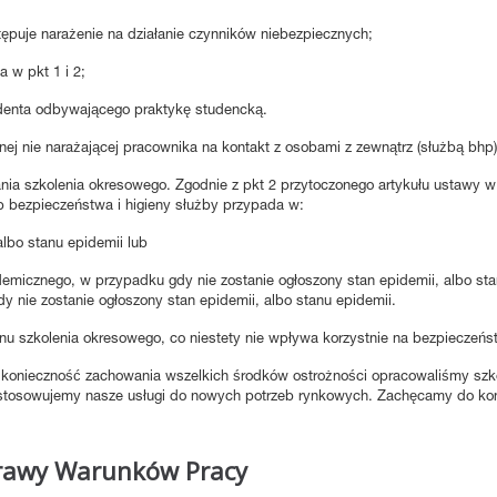
ępuje narażenie na działanie czynników niebezpiecznych;
 w pkt 1 i 2;
denta odbywającego praktykę studencką.
ej nie narażającej pracownika na kontakt z osobami z zewnątrz (służbą bhp)
ania szkolenia okresowego. Zgodnie z pkt 2 przytoczonego artykułu ustawy 
b bezpieczeństwa i higieny służby przypada w:
lbo stanu epidemii lub
idemicznego, w przypadku gdy nie zostanie ogłoszony stan epidemii, albo st
y nie zostanie ogłoszony stan epidemii, albo stanu epidemii.
nu szkolenia okresowego, co niestety nie wpływa korzystnie na bezpieczeńs
onieczność zachowania wszelkich środków ostrożności opracowaliśmy szkol
ostosowujemy nasze usługi do nowych potrzeb rynkowych. Zachęcamy do kon
prawy Warunków Pracy