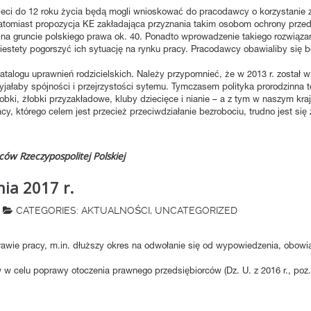
ieci do 12 roku życia będą mogli wnioskować do pracodawcy o korzystanie z
 natomiast propozycja KE zakładająca przyznania takim osobom ochrony przed
 na gruncie polskiego prawa ok. 40. Ponadto wprowadzenie takiego rozwiąza
stety pogorszyć ich sytuację na rynku pracy. Pracodawcy obawialiby się 
logu uprawnień rodzicielskich. Należy przypomnieć, że w 2013 r. został wp
zyjałaby spójności i przejrzystości sytemu. Tymczasem polityka prorodzinna 
łobki, żłobki przyzakładowe, kluby dziecięce i nianie – a z tym w naszym k
y, którego celem jest przecież przeciwdziałanie bezrobociu, trudno jest się 
ów Rzeczypospolitej Polskiej
ia 2017 r.
CATEGORIES:
AKTUALNOŚCI
,
UNCATEGORIZED
rawie pracy, m.in. dłuższy okres na odwołanie się od wypowiedzenia, obow
aw w celu poprawy otoczenia prawnego przedsiębiorców (Dz. U. z 2016 r., po