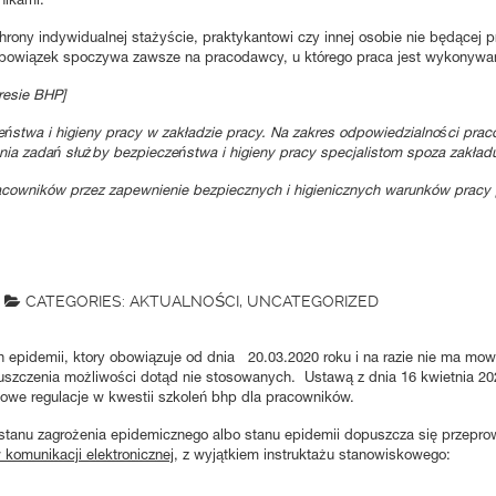
ony indywidualnej stażyście, praktykantowi czy innej osobie nie będącej 
i obowiązek spoczywa zawsze na pracodawcy, u którego praca jest wykonywa
resie BHP]
ństwa i higieny pracy w zakładzie pracy. Na zakres odpowiedzialności pra
ia zadań służby bezpieczeństwa i higieny pracy specjalistom spoza zakładu
acowników przez zapewnienie bezpiecznych i higienicznych warunków pracy p
CATEGORIES:
AKTUALNOŚCI
,
UNCATEGORIZED
 epidemii, ktory obowiązuje od dnia 20.03.2020 roku i na razie nie ma mow
czenia możliwości dotąd nie stosowanych. Ustawą z dnia 16 kwietnia 2020
owe regulacje w kwestii szkoleń bhp dla pracowników.
e stanu zagrożenia epidemicznego albo stanu epidemii dopuszcza się przepr
komunikacji elektronicznej,
z wyjątkiem instruktażu stanowiskowego: