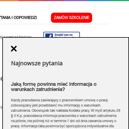
YTANIA I ODPOWIEDZI
ZAMÓW SZKOLENIE
ź z nami na bieżąco:
Najnowsze pytania
adr
Jaką formę powinna mieć informacja o
warunkach zatrudnienia?
Każdy pracodawca zawierający z pracownikiem umowę o pracę
zobowiązany jest przedstawić mu informację o warunkach
ie chcesz zlecać usługi na zewnątrz, możesz robić to sam,
zatrudnienia. Obowiązek taki nakłada Kodeks pracy. W myśl artykułu 29
§ 3 K.p. pracodawca informuje pracownika o warunkach zatrudnienia
na piśmie, nie później niż w terminie 7 dni od dnia zawarcia umowy o
pracę. Informacja taka powinna być sporządzona indywidualnie dla