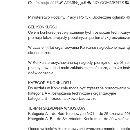
ADMIN5346
NO COMMENTS
24 maja 2017
Ministerstwo Rodziny, Pracy i Polityki Społecznej ogłasił
CEL KONKURSU
Celem konkursu jest wyróżnianie tych rozwiązań techniczn
promuje także projekty popularyzujące tematykę bezpiecze
W czasie 44 lat organizowania Konkursu nagrodzono rozwiąz
ekonomiczne.
W Konkursie przyznawane są nagrody pieniężne i wyróżnien
przemysłowe, jak i małe zakłady rzemieślnicze, a także ins
doświadczenie.
KATEGORIE KONKURSU
Do udziału w Konkursie mogą być zgłaszane opracowania w
kategoria A – rozwiązania techniczne i organizacyjne
kategoria B – prace naukowo-badawcze
TERMIN SKŁADANIA WNIOSKÓW
Kategoria A – do Rad Terenowych NOT – do 25 czerwca 201
Kategoria A, B – do Sekretariatu Konkursu – do 30 września 
Ocena wniosków konkursowych i wręczenie nagród laureatom