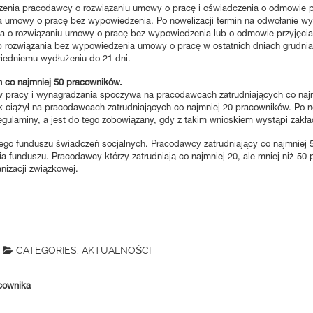
zenia pracodawcy o rozwiązaniu umowy o pracę i oświadczenia o odmowie pr
 umowy o pracę bez wypowiedzenia. Po nowelizacji termin na odwołanie wyn
o rozwiązaniu umowy o pracę bez wypowiedzenia lub o odmowie przyjęcia d
ozwiązania bez wypowiedzenia umowy o pracę w ostatnich dniach grudnia 20
owiedniemu wydłużeniu do 21 dni.
 co najmniej 50 pracowników.
 pracy i wynagradzania spoczywa na pracodawcach zatrudniających co najmni
k ciążył na pracodawcach zatrudniających co najmniej 20 pracowników. Po n
egulaminy, a jest do tego zobowiązany, gdy z takim wnioskiem wystąpi zakł
go funduszu świadczeń socjalnych. Pracodawcy zatrudniający co najmniej 5
ia funduszu. Pracodawcy którzy zatrudniają co najmniej 20, ale mniej niż 50
izacji związkowej.
CATEGORIES:
AKTUALNOŚCI
cownika