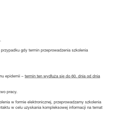
zawodowej i społecznej oraz zatrudnianiu osób niepełnosprawnych
(tekst jedn. Dz. U. 2018, Poz. 511) - Osobie zaliczonej do znacznego
lub umiarkowanego stopnia niepełnosprawności przysługuje
dodatkowy urlop wypoczynkowy w wymiarze 10 dni roboczych w roku
kalendarzowym.
Prawo do pierwszego urlopu dodatkowego osoba ta nabywa po
.
przepracowaniu jednego roku po dniu zaliczenia jej do jednego z tych
stopni niepełnosprawności.
w przypadku gdy termin przeprowadzenia szkolenia
Nabycie prawa do dodatkowego urlopu wypoczynkowego z tytułu
stopnia znacznego lub umiarkowanego niepełnosprawności jest
niezależne od terminu przedstawienia orzeczenia pracodawcy przez
pracownika. Nie ma również konieczności wystąpienia przez
anu epidemii –
termin ten wydłuża się do 60. dnia od dnia
niepełnosprawnego pracownika o dodatkowy urlop wypoczynkowy.
Jeśli w roku kalendarzowym pracownik nie zdołała wykorzystać
two pracy.
dodatkowego urlopu wypoczynkowego, prawo do jego wykorzystania
przechodzi na rok kolejny. Urlop taki powinien zostać wykorzystany
enia w formie elektronicznej, przeprowadzamy szkolenia
najpóźniej do końca trzeciego kwartału roku kolejnego.
taktu w celu uzyskania kompleksowej informacji na temat
Od ilu pracowników w zakładzie pracy
pracodawca musi utworzyć służbę BHP, czy w
ogóle musi, czy regulują to konkretne przepisy?