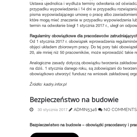
Ustawa ujednolica i wydłuża terminy odwołania od oświadc
przypadku wypowiedzenia i 14 dni w przypadku rozwiązania
pisma wypowiadającego umowę o pracę albo zawiadomienia 
które mogą mieć znaczenie w przypadku wypowiedzenia lub r
termin na odwołanie biegł 1 stycznia 2017 r., uległ on odp
Regulaminy obowiązkowe dla pracodawców zatrudniających
Od 1 stycznia 2017 r. obowiązek wprowadzenia regulaminów
objęci układem zbiorowym pracy. Do tej pory taki obowiąze
20, ale mniej niż 50 pracowników, może wprowadzić takie r
Analogiczne zasady dotyczą obowiązku tworzenia zakładowe
na dziś. 1 stycznia danego roku, są zobowiązani do tworzen
obowiązkowo utworzyć fundusz na wniosek zakładowej organ
Źródło: kadry.infor.pl
Bezpieczeństwo na budowie
ADMIN5346
NO COMMENTS
30 stycznia 2017
Bezpieczeństwo na budowie – obowiązki pracodawcy i pra