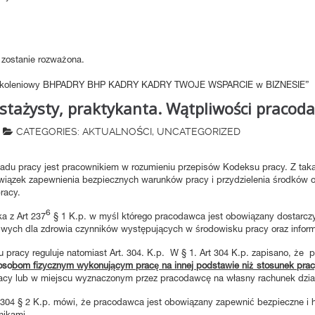
 zostanie rozważona.
 stażysty, praktykanta. Wątpliwości pracod
CATEGORIES:
AKTUALNOŚCI
,
UNCATEGORIZED
kładu pracy jest pracownikiem w rozumieniu przepisów Kodeksu pracy. Z ta
ązek zapewnienia bezpiecznych warunków pracy i przydzielenia środków o
racy.
6
a z Art 237
§ 1 K.p. w myśl którego pracodawca jest obowiązany dostarczy
liwych dla zdrowia czynników występujących w środowisku pracy oraz infor
 pracy reguluje natomiast Art. 304. K.p. W § 1. Art 304 K.p. zapisano, że
oso
bom fizycznym wykonującym pracę na innej podstawie niż stosunek prac
cy lub w miejscu wyznaczonym przez pracodawcę na własny rachunek dzia
304 § 2 K.p. mówi, że pracodawca jest obowiązany zapewnić bezpieczne i h
nikami.